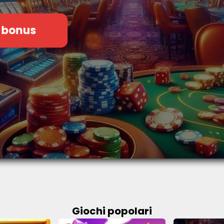
l bonus
Giochi popolari