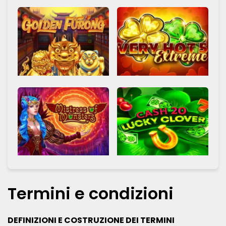
Termini e condizioni
DEFINIZIONI E COSTRUZIONE DEI TERMINI